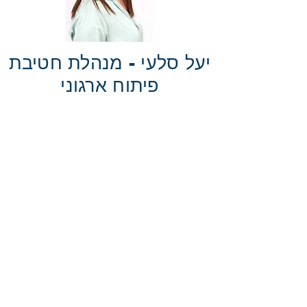
יעל סלעי - מנהלת חטיבת
פיתוח ארגוני
יועצת ארגונית בכירה בעלת ניסיון של 20 שנים
בפיתוח ארגוני בצה"ל ובארגונים עסקיים
וציבוריים. בעלת ניסיון עשיר בפיתוח והובלת
תוכניות ייחודיות למיצוב הון אנושי, תהליכי
אבחון, ייעוץ אישי למנהלים ומומחים, ניהול
שינויים והטמעתם. סיימה קריירה צבאית בדרגת
סגן אלוף כיועצת ארגונית של פיקוד צפון וזרוע
היבשה.
M.A בסוציולוגיה ארגונית, אוניברסיטת בר אילן,
B.A בסוציולוגיה, אנתרופולוגיה וחינוך,
האוניברסיטה העברית.
רחוב השיזף 19 (סימטת האלה 25) , א.ת. אבן
יהודה